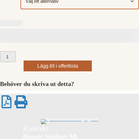
Piteå
bänkskåp
Lägg till i offertlista
900
mängd
Behöver du skriva ut detta?
Kontakt
Bjursås Snickeri AB