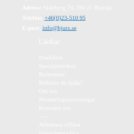
Adress:
Slättberg 73, 790 21 Bjursås
Telefon:
+46(0)23-510 95
E-post:
info@bjurs.se
Länkar
Produkter
Specialsnickeri
Referenser
Behöver du hjälp?
Om oss
Monteringsanvisningar
Kontakta oss
—-
Allmänna villkor
Integritetspolicy