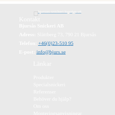
Kontakt
Bjursås Snickeri AB
Adress:
Slättberg 73, 790 21 Bjursås
Telefon:
+46(0)23-510 95
E-post:
info@bjurs.se
Länkar
Produkter
Specialsnickeri
Referenser
Behöver du hjälp?
Om oss
Monteringsanvisningar